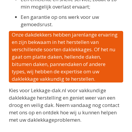
min mogelijk overlast ervaart;
Een garantie op ons werk voor uw
gemoedsrust.
Onze dakdekkers hebben jarenlange ervaring
en zijn bekwaam in het herstellen van
verschillende soorten daklekkages. Of het nu
gaat om platte daken, hellende daken,
bitumen daken, pannendaken of andere
types, wij hebben de expertise om uw
daklekkage vakkundig te herstellen.
Kies voor Lekkage-dak.nl voor vakkundige
daklekkage herstelling en geniet weer van een
droog en veilig dak. Neem vandaag nog contact
met ons op en ontdek hoe wij u kunnen helpen
met uw daklekkageproblemen.