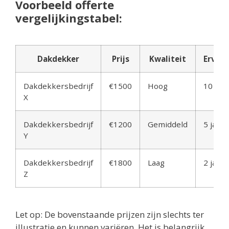
Voorbeeld offerte
vergelijkingstabel:
Dakdekker
Prijs
Kwaliteit
Ervari
Dakdekkersbedrijf
€1500
Hoog
10 jaar
X
Dakdekkersbedrijf
€1200
Gemiddeld
5 jaar
Y
Dakdekkersbedrijf
€1800
Laag
2 jaar
Z
Let op: De bovenstaande prijzen zijn slechts ter
illustratie en kunnen variëren. Het is belangrijk