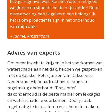
hevige regenval was, kon het water niet goed
weglopen en sijpelde het in mijn zolder. Door
deze ervaring heb ik geleerd hoe belangrijk
het is om proactief te zijn in het onderhoud
van mijn dak.
– Janine, Amsterdam
Advies van experts
Om meer inzicht te krijgen in het voorkomen van
waterschade aan het dak, hebben we gesproken
met dakdekker Peter Jansen van Dakservice
Nederland. Hij benadrukt het belang van
regelmatig onderhoud: “Preventief
dakonderhoud is de beste manier om lekkages
en waterschade te voorkomen. Door je dak
regelmatig te inspecteren en schoon te maken,