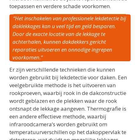
toepassen en verdere schade voorkomen.
“Het inschakelen van professionele lekdetectie bij
daklekkages kan u veel tijd en geld besparen.
Door de exacte locatie van de lekkage te
achterhalen, kunnen dakdekkers gericht
reparaties uitvoeren en onnodige ingrepen
voorkomen.”
Er zijn verschillende technieken die kunnen
worden gebruikt bij lekdetectie voor daken. Een
veelgebruikte methode is het uitvoeren van
rookproeven, waarbij rook in de dakconstructie
wordt geblazen en de plekken waar de rook
ontsnapt de lekkage aangeven. Thermografie is
een andere effectieve methode, waarbij
infraroodcamera’s worden gebruikt om
temperatuurverschillen op het dakoppervlak te
detecteren, wat duidt op mogelijke lekkages.